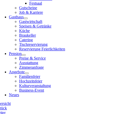
Festsaal
Gutscheine
Job & Karriere
Gasthaus
Gastwirtschaft
Speisen & Getränke
Küche
Braukeller
Catering
Tischreservierung
Reservierung Feierlichkeiten
Pension
Preise & Service
Ausstattung
Zimmeranfrage
Angebote
Familienfeier
Hochzeitsfeier
Kulturveranstaltung
Business-Event
Neues
ersicht
rück
iter