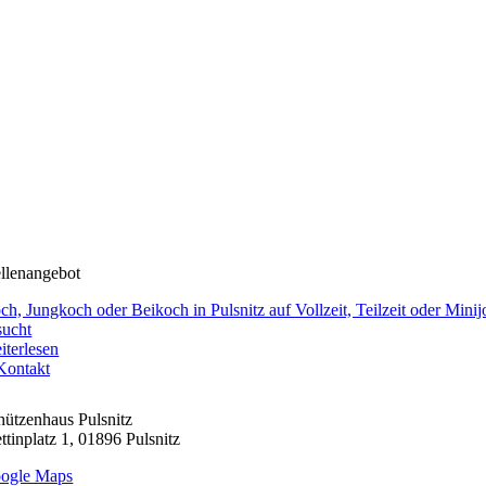
ellenangebot
ch, Jungkoch oder Beikoch in Pulsnitz auf Vollzeit, Teilzeit oder Minij
sucht
iterlesen
Kontakt
hützenhaus Pulsnitz
ttinplatz 1, 01896 Pulsnitz
ogle Maps