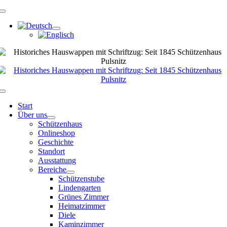
Zum
Navigation
Inhalt
umschalten
springen
Navigation
umschalten
Start
Über uns
Schützenhaus
Onlineshop
Geschichte
Standort
Ausstattung
Bereiche
Schützenstube
Lindengarten
Grünes Zimmer
Heimatzimmer
Diele
Kaminzimmer