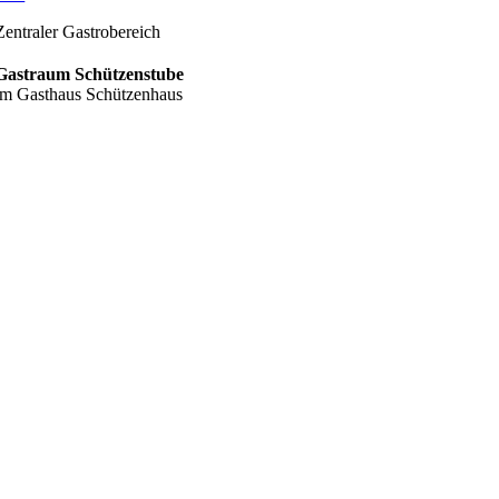
Zentraler Gastrobereich
Gastraum Schützenstube
im Gasthaus Schützenhaus