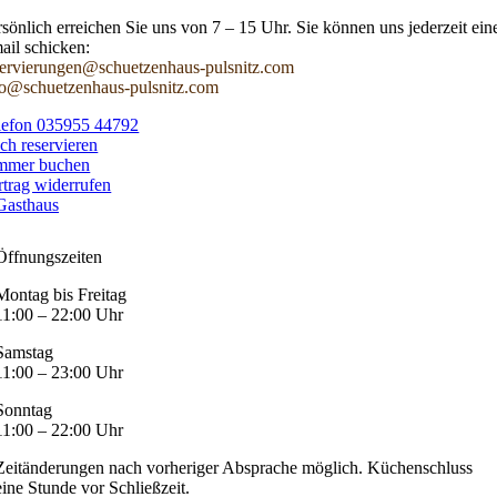
rsönlich erreichen Sie uns von 7 – 15 Uhr. Sie können uns jederzeit ein
ail schicken:
servierungen@schuetzenhaus-pulsnitz.com
fo@schuetzenhaus-pulsnitz.com
lefon 035955 44792
sch reservieren
mmer buchen
rtrag widerrufen
Gasthaus
Öffnungszeiten
Montag bis Freitag
11:00 – 22:00 Uhr
Samstag
11:00 – 23:00 Uhr
Sonntag
11:00 – 22:00 Uhr
Zeitänderungen nach vorheriger Absprache möglich. Küchenschluss
eine Stunde vor Schließzeit.