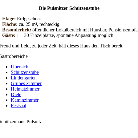
Die Pulsnitzer Schützenstube
Etage:
Erdgeschoss
Fläche:
ca. 25 m², rechteckig
Besonderheit:
öffentlicher Lokalbereich mit Hausbar, Pensionsempf
Gäste:
1 – 30
Einzelplätze, spontane Anpassung möglich
Freud und Leid, zu jeder Zeit, hält dieses Haus den Tisch bereit.
Gastrobereiche
Übersicht
Schützenstube
Lindengarten
Grünes Zimmer
Heimatzimmer
Diele
Kaminzimmer
Festsaal
Schützenhaus Pulsnitz