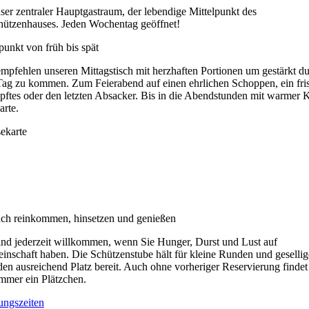
ser zentraler Hauptgastraum, der lebendige Mittelpunkt des
hützenhauses. Jeden Wochentag geöffnet!
punkt von früh bis spät
mpfehlen unseren Mittagstisch mit herzhaften Portionen um gestärkt d
Tag zu kommen. Zum Feierabend auf einen ehrlichen Schoppen, ein fri
pftes oder den letzten Absacker. Bis in die Abendstunden mit warmer 
arte.
ekarte
ach reinkommen, hinsetzen und genießen
ind jederzeit willkommen, wenn Sie Hunger, Durst und Lust auf
nschaft haben. Die Schützenstube hält für kleine Runden und gesellig
en ausreichend Platz bereit. Auch ohne vorheriger Reservierung findet
immer ein Plätzchen.
ungszeiten