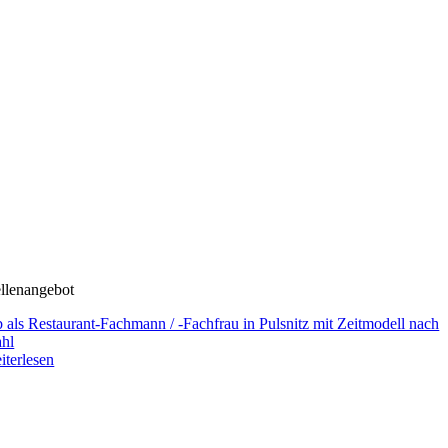
ellenangebot
b als Restaurant-Fachmann / -Fachfrau in Pulsnitz mit Zeitmodell nach
hl
iterlesen