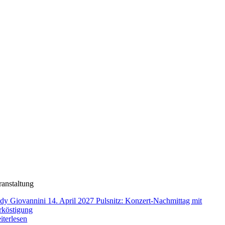
ranstaltung
dy Giovannini 14. April 2027 Pulsnitz: Konzert-Nachmittag mit
rköstigung
iterlesen