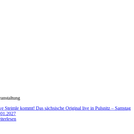
ranstaltung
e Steimle kommt! Das sächsische Original live in Pulsnitz – Samstag
.01.2027
iterlesen