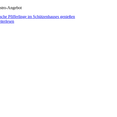
stro-Angebot
ische Pfifferlinge im Schützenhauses genießen
iterlesen