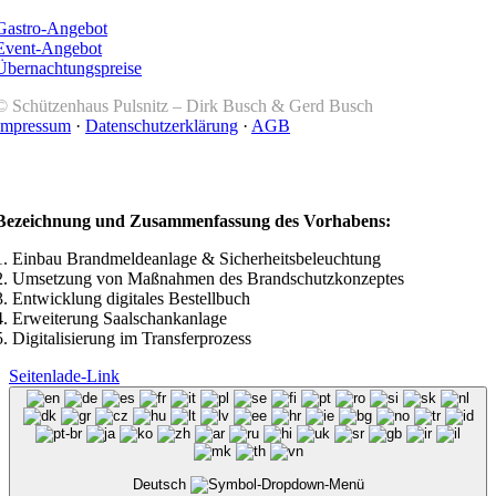
Gastro-Angebot
Event-Angebot
Übernachtungspreise
© Schützenhaus Pulsnitz –
Dirk Busch & Gerd Busch
Impressum
·
Datenschutzerklärung
·
AGB
Bezeichnung und Zusammenfassung des Vorhabens:
1. Einbau Brandmeldeanlage & Sicherheitsbeleuchtung
2. Umsetzung von Maßnahmen des Brandschutzkonzeptes
3. Entwicklung digitales Bestellbuch
4. Erweiterung Saalschankanlage
5. Digitalisierung im Transferprozess
Seitenlade-Link
Deutsch