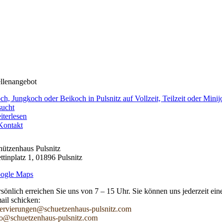
ellenangebot
ch, Jungkoch oder Beikoch in Pulsnitz auf Vollzeit, Teilzeit oder Minij
sucht
iterlesen
Kontakt
hützenhaus Pulsnitz
ttinplatz 1, 01896 Pulsnitz
ogle Maps
rsönlich erreichen Sie uns von 7 – 15 Uhr. Sie können uns jederzeit ein
ail schicken:
servierungen@schuetzenhaus-pulsnitz.com
fo@schuetzenhaus-pulsnitz.com