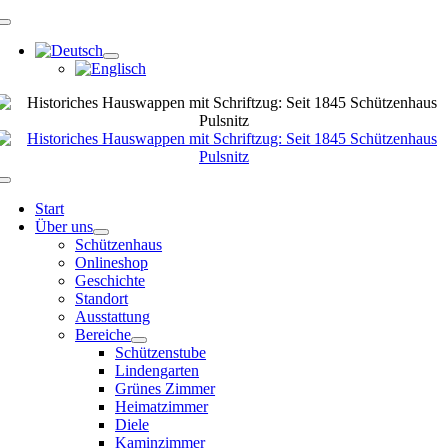
Zum
Navigation
Inhalt
umschalten
springen
Navigation
umschalten
Start
Über uns
Schützenhaus
Onlineshop
Geschichte
Standort
Ausstattung
Bereiche
Schützenstube
Lindengarten
Grünes Zimmer
Heimatzimmer
Diele
Kaminzimmer