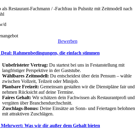
b als Restaurant-Fachmann / -Fachfrau in Pulsnitz mit Zeitmodell nach
hl
w/d
enangebot
Bewerben
 Deal: Rahmenbedingungen, die einfach stimmen
Unbefristeter Vertrag:
Du startest bei uns in Festanstellung mit
langfristiger Perspektive in der Gaststube.
Wählbares Zeitmodell:
Du entscheidest über dein Pensum – wähle
zwischen Vollzeit, Teilzeit oder Minijob.
Planbare Freizeit:
Gemeinsam gestalten wir die Dienstpläne fair und
nehmen Rücksicht auf deine Termine.
Faires Gehalt:
Wir schätzen dein Fachwissen als Restaurantprofi und
vergüten über Branchendurchschnitt.
Zuschlags-Bonus:
Deine Einsätze an Sonn- und Feiertagen belohnen
mit attraktiven Zuschlägen.
 Mehrwert: Was wir dir außer dem Gehalt bieten