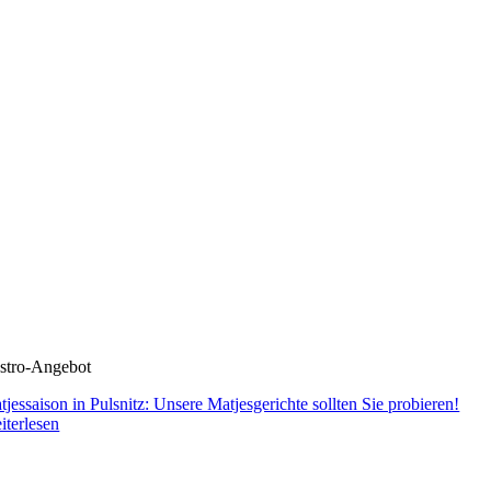
stro-Angebot
tjessaison in Pulsnitz: Unsere Matjesgerichte sollten Sie probieren!
iterlesen