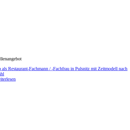
ellenangebot
b als Restaurant-Fachmann / -Fachfrau in Pulsnitz mit Zeitmodell nach
hl
iterlesen