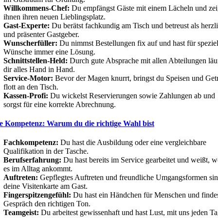
Willkommens-Chef:
Du empfängst Gäste mit einem Lächeln und zei
ihnen ihren neuen Lieblingsplatz.
Gast-Experte:
Du berätst fachkundig am Tisch und betreust als herzl
und präsenter Gastgeber.
Wunscherfüller:
Du nimmst Bestellungen fix auf und hast für speziel
Wünsche immer eine Lösung.
Schnittstellen-Held:
Durch gute Absprache mit allen Abteilungen läuf
dir alles Hand in Hand.
Service-Motor:
Bevor der Magen knurrt, bringst du Speisen und Get
flott an den Tisch.
Kassen-Profi:
Du wickelst Reservierungen sowie Zahlungen ab und
sorgst für eine korrekte Abrechnung.
e Kompetenz: Warum du die richtige Wahl bist
Fachkompetenz:
Du hast die Ausbildung oder eine vergleichbare
Qualifikation in der Tasche.
Berufserfahrung:
Du hast bereits im Service gearbeitet und weißt, w
es im Alltag ankommt.
Auftreten:
Gepflegtes Auftreten und freundliche Umgangsformen si
deine Visitenkarte am Gast.
Fingerspitzengefühl:
Du hast ein Händchen für Menschen und finde
Gespräch den richtigen Ton.
Teamgeist:
Du arbeitest gewissenhaft und hast Lust, mit uns jeden T