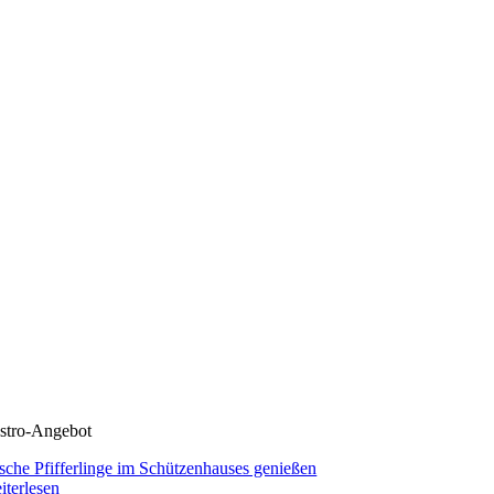
stro-Angebot
ische Pfifferlinge im Schützenhauses genießen
iterlesen