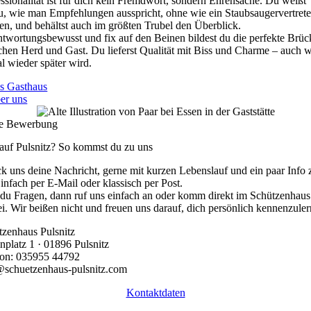
ssionalität ist für dich kein Fremdwort, sondern Ehrensache. Du weißt
, wie man Empfehlungen ausspricht, ohne wie ein Staubsaugervertrete
en, und behältst auch im größten Trubel den Überblick.
twortungsbewusst und fix auf den Beinen bildest du die perfekte Brüc
chen Herd und Gast. Du lieferst Qualität mit Biss und Charme – auch 
l wieder später wird.
s Gasthaus
er uns
e Bewerbung
 auf Pulsnitz? So kommst du zu uns
k uns deine Nachricht, gerne mit kurzen Lebenslauf und ein paar Info 
Einfach per E-Mail oder klassisch per Post.
 du Fragen, dann ruf uns einfach an oder komm direkt im Schützenhaus
i. Wir beißen nicht und freuen uns darauf, dich persönlich kennenzule
tzenhaus Pulsnitz
nplatz 1 · 01896 Pulsnitz
fon: 035955 44792
@schuetzenhaus-pulsnitz.com
Kontaktdaten