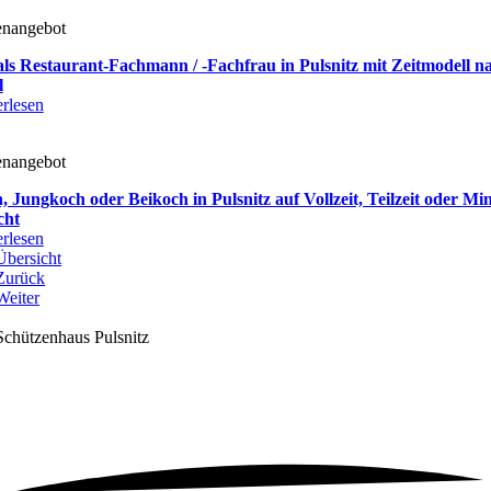
enangebot
als Restaurant-Fachmann / -Fachfrau in Pulsnitz mit Zeitmodell n
l
rlesen
enangebot
, Jungkoch oder Beikoch in Pulsnitz auf Vollzeit, Teilzeit oder Mi
cht
rlesen
Übersicht
Zurück
Weiter
Schützenhaus Pulsnitz