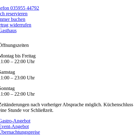
lefon 035955 44792
sch reservieren
mmer buchen
rtrag widerrufen
Gasthaus
Öffnungszeiten
Montag bis Freitag
11:00 – 22:00 Uhr
Samstag
11:00 – 23:00 Uhr
Sonntag
11:00 – 22:00 Uhr
Zeitänderungen nach vorheriger Absprache möglich. Küchenschluss
eine Stunde vor Schließzeit.
Gastro-Angebot
Event-Angebot
Übernachtungspreise