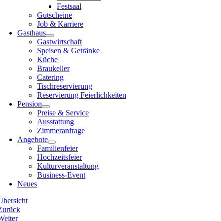
Festsaal
Gutscheine
Job & Karriere
Gasthaus
Gastwirtschaft
Speisen & Getränke
Küche
Braukeller
Catering
Tischreservierung
Reservierung Feierlichkeiten
Pension
Preise & Service
Ausstattung
Zimmeranfrage
Angebote
Familienfeier
Hochzeitsfeier
Kulturveranstaltung
Business-Event
Neues
Übersicht
Zurück
Weiter