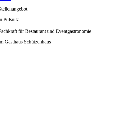
Stellenangebot
in Pulsnitz
Fachkraft für Restaurant und Eventgastronomie
im Gasthaus Schützenhaus