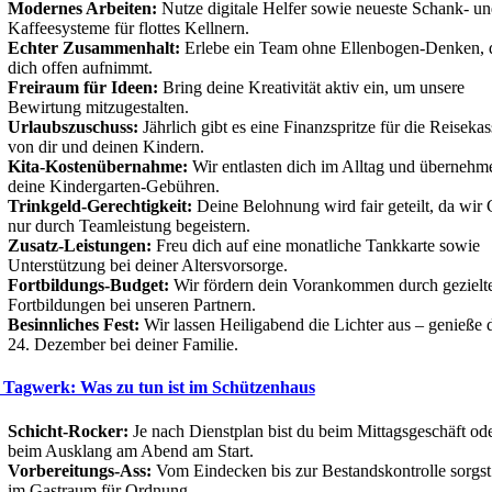
Modernes Arbeiten:
Nutze digitale Helfer sowie neueste Schank- u
Kaffeesysteme für flottes Kellnern.
Echter Zusammenhalt:
Erlebe ein Team ohne Ellenbogen-Denken, 
dich offen aufnimmt.
Freiraum für Ideen:
Bring deine Kreativität aktiv ein, um unsere
Bewirtung mitzugestalten.
Urlaubszuschuss:
Jährlich gibt es eine Finanzspritze für die Reisekas
von dir und deinen Kindern.
Kita-Kostenübernahme:
Wir entlasten dich im Alltag und übernehm
deine Kindergarten-Gebühren.
Trinkgeld-Gerechtigkeit:
Deine Belohnung wird fair geteilt, da wir 
nur durch Teamleistung begeistern.
Zusatz-Leistungen:
Freu dich auf eine monatliche Tankkarte sowie
Unterstützung bei deiner Altersvorsorge.
Fortbildungs-Budget:
Wir fördern dein Vorankommen durch gezielt
Fortbildungen bei unseren Partnern.
Besinnliches Fest:
Wir lassen Heiligabend die Lichter aus – genieße 
24. Dezember bei deiner Familie.
 Tagwerk: Was zu tun ist im Schützenhaus
Schicht-Rocker:
Je nach Dienstplan bist du beim Mittagsgeschäft od
beim Ausklang am Abend am Start.
Vorbereitungs-Ass:
Vom Eindecken bis zur Bestandskontrolle sorgst
im Gastraum für Ordnung.