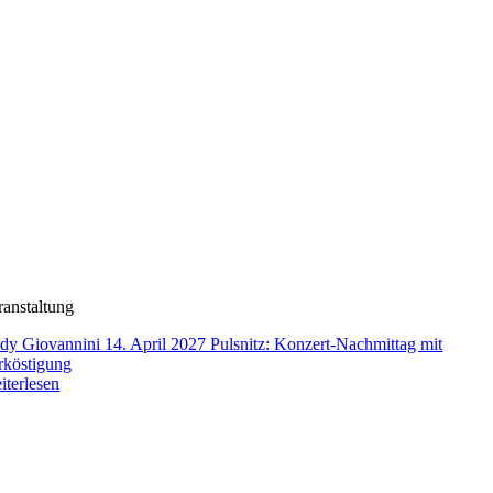
ranstaltung
dy Giovannini 14. April 2027 Pulsnitz: Konzert-Nachmittag mit
rköstigung
iterlesen