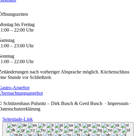
Öffnungszeiten
Montag bis Freitag
11:00 – 22:00 Uhr
Samstag
11:00 – 23:00 Uhr
Sonntag
11:00 – 22:00 Uhr
Zeitänderungen nach vorheriger Absprache möglich. Küchenschluss
eine Stunde vor Schließzeit.
Gastro-Angebot
Übernachtungsangebot
© Schützenhaus Pulsnitz – Dirk Busch & Gerd Busch · Impressum ·
Datenschutzerklärung
Seitenlade-Link