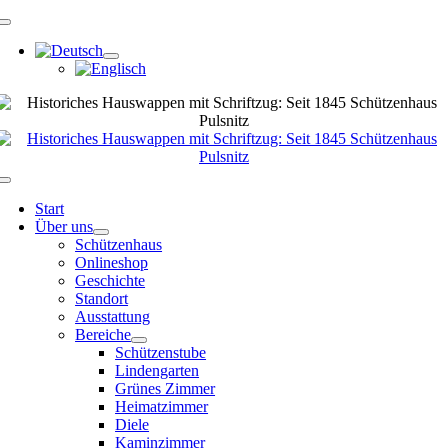
Zum
Navigation
Inhalt
umschalten
springen
Navigation
umschalten
Start
Über uns
Schützenhaus
Onlineshop
Geschichte
Standort
Ausstattung
Bereiche
Schützenstube
Lindengarten
Grünes Zimmer
Heimatzimmer
Diele
Kaminzimmer