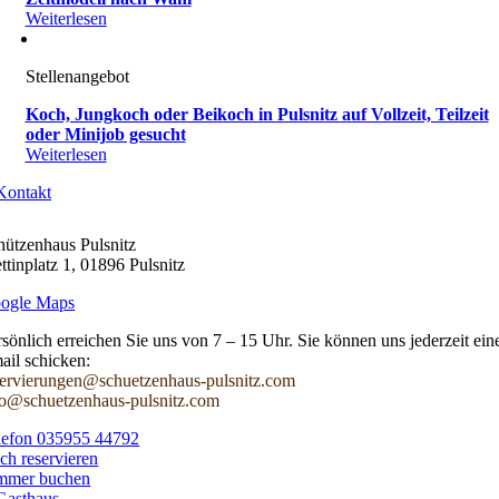
Weiterlesen
Stellenangebot
Koch, Jungkoch oder Beikoch in Pulsnitz auf Vollzeit, Teilzeit
oder Minijob gesucht
Weiterlesen
Kontakt
hützenhaus Pulsnitz
ttinplatz 1, 01896 Pulsnitz
ogle Maps
rsönlich erreichen Sie uns von 7 – 15 Uhr. Sie können uns jederzeit ein
ail schicken:
servierungen@schuetzenhaus-pulsnitz.com
fo@schuetzenhaus-pulsnitz.com
lefon 035955 44792
sch reservieren
mmer buchen
Gasthaus